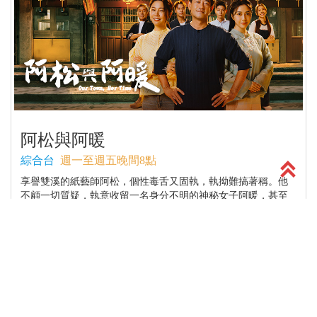
阿松與阿暖
綜合台
週一至週五晚間8點
享譽雙溪的紙藝師阿松，個性毒舌又固執，執拗難搞著稱。他
不顧一切質疑，執意收留一名身分不明的神秘女子阿暖，甚至
收她為徒。這位阿暖，似乎比想像中更有個性、更難以捉摸。
她的步步逼近，將扯出什麼驚人內幕，徹底攪亂阿松平靜已久
的世界？
More