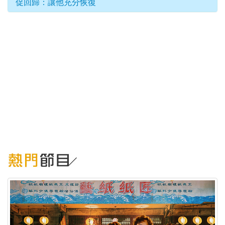
促回歸：讓他充分恢復