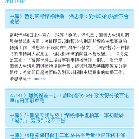
中職》暫別富邦悍將轉播 潘忠韋：對棒球的熱愛不會
改變
富邦悍將8日上午宣布，球評「喇叭」潘忠韋，因個人生活步調
與整體規劃考量，將於即日起將暫時告別富邦悍將主場賽事的
轉播工作。潘忠韋8日晚間在社群平台發文：「雖然暫時不在悍
將賽事轉與大家見面，但我對棒球的熱愛不會改變。」 悍將先
是宣布：「富邦悍將主場賽事賽事轉播球評「喇叭」潘忠韋，
因個人生活步調與整體規劃考量，經與球團及轉播團隊充分溝
通後，將於即日起將暫時告別富邦悍將主場賽事的轉播工作。
潘忠韋這十
more>>
AUBL》離衛冕差一步！謝昀達砍26分 政大得分破百退
早稻田闖冠軍戰
中職》註冊隔天就先發！悍將捕手盧柏華一軍初體驗
「嚇到」 緊張到吃不下飯
中職》張翔腳踝扭傷下二軍 林岳平考量亞運任務不催